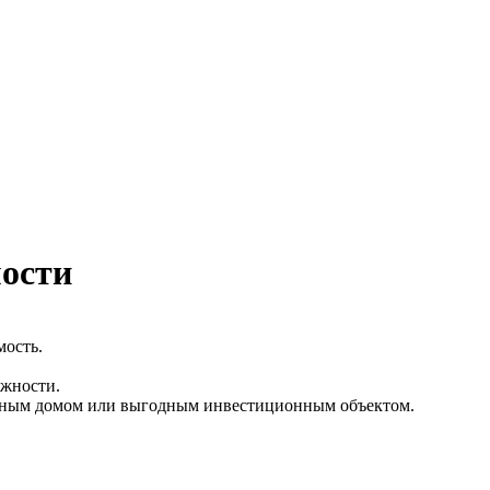
мости
мость.
ожности.
уютным домом или выгодным инвестиционным объектом.